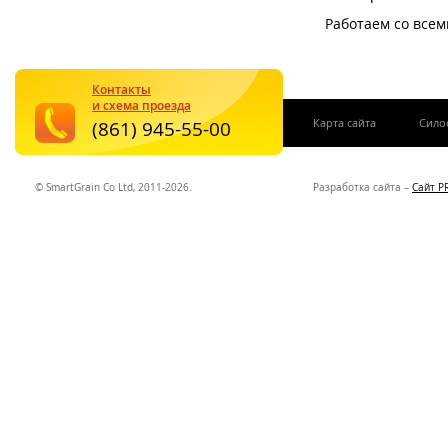
Работаем со все
Контакты
и схема проезда
|
Карта сайта
Сило
(861) 945-55-00
© SmartGrain Co Ltd, 2011-2026.
Разработка сайта –
Сайт P