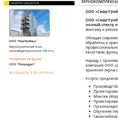
ЗЕРНОКОМПЛЕКСЫ,
ГАЛЕРЕЯ ОБЪЕКТОВ
ООО «СмартГрейн
ООО
«СмартГрей
полный спектр о
монтажу и рекон
Обладая совреме
ООО "РемТехМаш"
обработки и хра
Зерносушильный блок
профессионально
производительностью 100 т/ч.с
качеством, функ
Республика Татарстан
Наряду с произво
ООО "Репродукт"
компания ООО «С
хранения зерна 
ВСЕ ОБЪЕКТЫ
|
ВСЕ РЕГИОНЫ
Услуги, предлаг
Производство
Проектирова
Монтаж обор
Проектирова
Пусконаладо
Обучение пе
Гарантийное