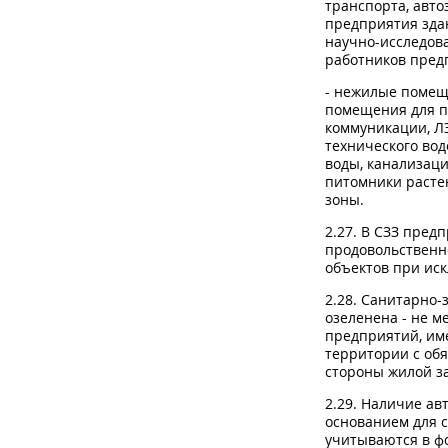
транспорта, авто
предприятия здан
научно-исследов
работников пред
- нежилые помещ
помещения для п
коммуникации, ЛЭ
технического во
воды, канализац
питомники расте
зоны.
2.27. В СЗЗ пре
продовольственн
объектов при ис
2.28. Санитарно-
озеленена - не ме
предприятий, им
территории с об
стороны жилой з
2.29. Наличие ав
основанием для с
учитываются в ф