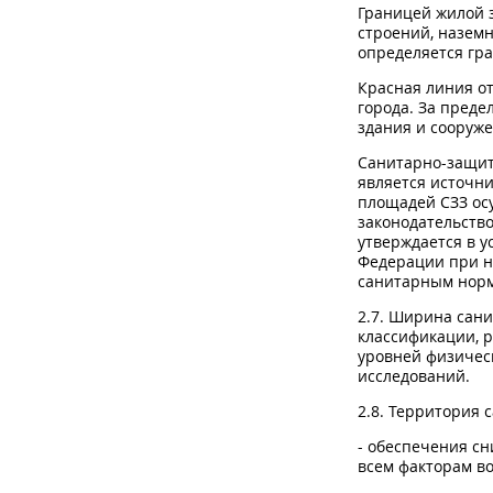
Границей жилой 
строений, наземн
определяется гр
Красная линия о
города. За пред
здания и сооруже
Санитарно-защит
является источни
площадей СЗЗ ос
законодательств
утверждается в у
Федерации при н
санитарным норм
2.7. Ширина сан
классификации, р
уровней физичес
исследований.
2.8. Территория
- обеспечения с
всем факторам во