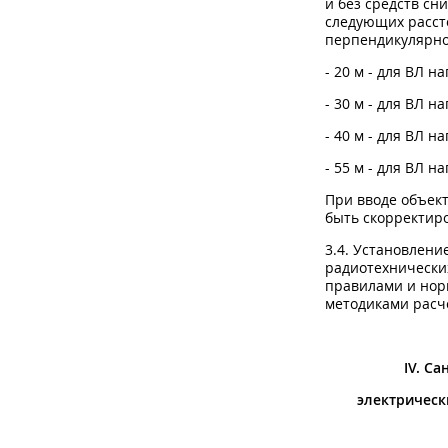
и без средств сн
следующих расст
перпендикулярно
- 20 м - для ВЛ н
- 30 м - для ВЛ н
- 40 м - для ВЛ н
- 55 м - для ВЛ н
При вводе объек
быть скорректир
3.4. Установлен
радиотехнически
правилами и нор
методиками расч
IV. С
электрическ