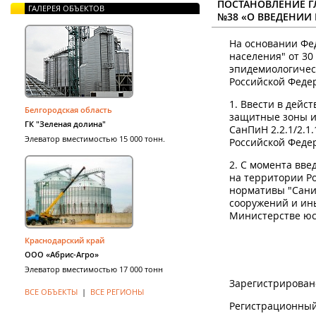
ПОСТАНОВЛЕНИЕ ГЛ
ГАЛЕРЕЯ ОБЪЕКТОВ
№38 «О ВВЕДЕНИИ В
На основании Фе
населения" от 30
эпидемиологичес
Российской Федер
1. Ввести в дей
Белгородская область
защитные зоны и
ГК "Зеленая долина"
СанПиН 2.2.1/2.1
Элеватор вместимостью 15 000 тонн.
Российской Федер
2. С момента вве
на территории Р
нормативы "Сани
сооружений и ины
Министерстве юст
Краснодарский край
ООО «Абрис-Агро»
Элеватор вместимостью 17 000 тонн
Зарегистрировано
ВСЕ ОБЪЕКТЫ
|
ВСЕ РЕГИОНЫ
Регистрационный