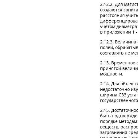
2.12.2. Для маги
создаются санит
расстояния учит
дифференцирован
учетом диаметра
в приложении 1 -
2.12.3. Величина
полей, обрабаты
составлять не ме
2.13. Временное
принятой величи
мощности.
2.14. Для объект
недостаточно из
ширина СЗЗ уста
государственного
2.15. Достаточн
быть подтвержде
порядке методам
веществ, распро
загрязнения сред
намеченных к ст