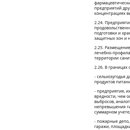
фармацевтически
предприятий дру
концентрациях вы
2.24. Предприят
продовольственн
подготовки и хра
защитных зон и 
2.25. Размещение
лечебно-профила
территории сани
2.26. В границах
- сельхозугодья 
продуктов питани
- предприятия, и
вредности, чем о
выбросов, аналог
непревышения ги
суммарном учете
- пожарные депо,
гаражи, площадк