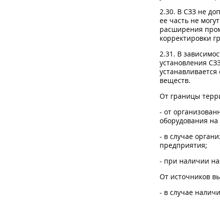
2.30. В СЗЗ не д
ее часть не могу
расширения пром
корректировки гр
2.31. В зависимо
установления СЗ
устанавливается
веществ.
От границы терр
- от организова
оборудования на
- в случае орган
предприятия;
- при наличии на
От источников в
- в случае налич