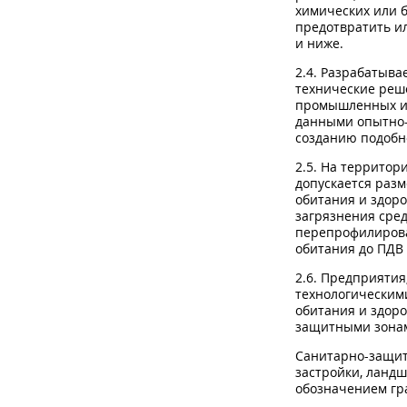
химических или б
предотвратить и
и ниже.
2.4. Разрабатыва
технические реш
промышленных ис
данными опытно-
созданию подобн
2.5. На террито
допускается раз
обитания и здор
загрязнения сре
перепрофилирова
обитания до ПДВ 
2.6. Предприятия
технологическим
обитания и здоро
защитными зона
Санитарно-защит
застройки, ландш
обозначением г