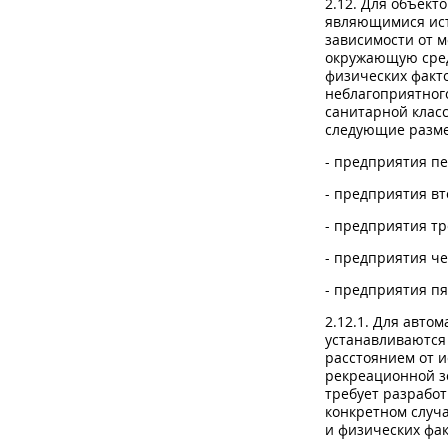
2.12. Для объект
являющимися ист
зависимости от м
окружающую сред
физических факт
неблагоприятного
санитарной клас
следующие разме
- предприятия пер
- предприятия вто
- предприятия тре
- предприятия чет
- предприятия пят
2.12.1. Для авто
устанавливаются
расстоянием от и
рекреационной зо
требует разработ
конкретном случ
и физических фак