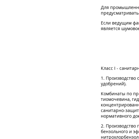
Для промышленны
предусматривать
Если ведущим фа
является шумовое
Класс I - санита
1. Производство 
удобрений).
Комбинаты по пр
тиомочевина, гид
концентрированн
санитарно-защитн
нормативного до
2. Производство
бензольного и эф
нитрохлорбензола