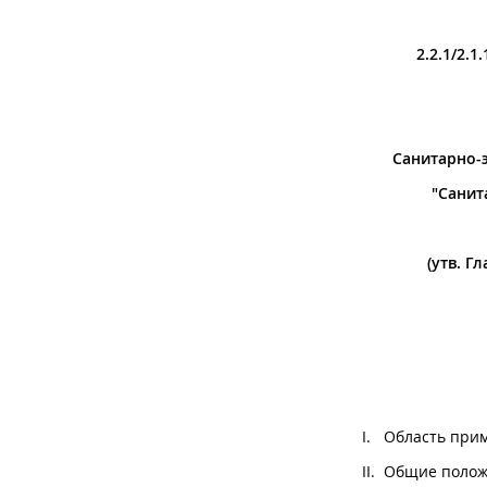
2.2.1/2.
Санитарно-э
"Санит
(утв. Г
I. Обла
II. Об