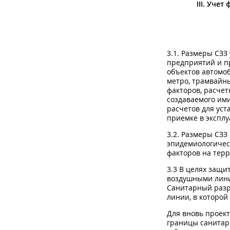
III. Уче
3.1. Размеры СЗ
предприятий и п
объектов автомоб
метро, трамвайн
факторов, расчет
создаваемого ими
расчетов для ус
приемке в экспл
3.2. Размеры СЗЗ
эпидемиологичес
факторов на тер
3.3 В целях защи
воздушными лини
Санитарный разр
линии, в которой
Для вновь проек
границы санитар