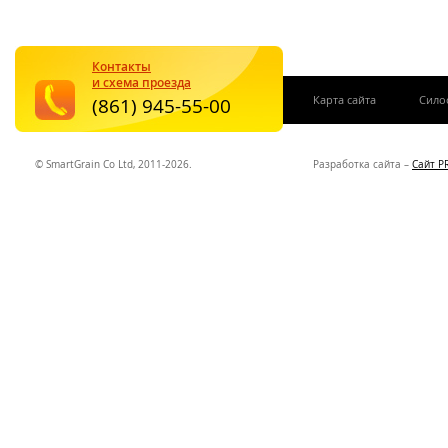
Контакты
и схема проезда
|
Карта сайта
Сило
(861) 945-55-00
© SmartGrain Co Ltd, 2011-2026.
Разработка сайта –
Сайт P