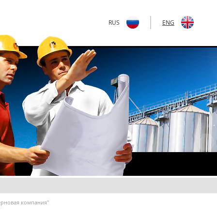
RUS
|
ENG
ерновая компания"