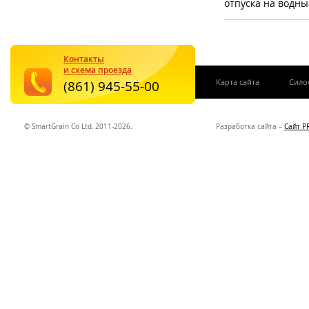
отпуска на водны
Контакты
и схема проезда
|
Карта сайта
Сило
(861) 945-55-00
© SmartGrain Co Ltd, 2011-2026.
Разработка сайта –
Сайт P