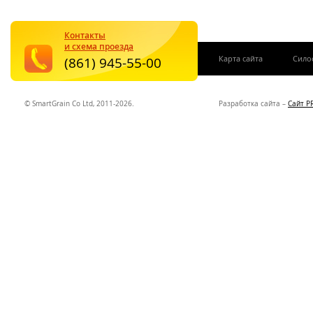
Контакты
и схема проезда
|
Карта сайта
Сило
(861) 945-55-00
© SmartGrain Co Ltd, 2011-2026.
Разработка сайта –
Сайт P