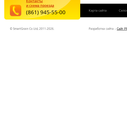
Контакты
и схема проезда
|
Карта сайта
Сило
(861) 945-55-00
© SmartGrain Co Ltd, 2011-2026.
Разработка сайта –
Сайт P