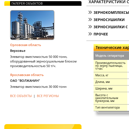
ХАРАКТЕРИСТИКИ 
ГАЛЕРЕЯ ОБЪЕКТОВ
ЗЕРНОКОМПЛЕКСЫ 
ЗЕРНОСУШИЛКИ
ЗЕРНОСУШИЛКИ С 
ПРОЧЕЕ
Орловская область
Технические ха
Верховье
Модель сепаратора
Элеватор вместимостью 50 000 тонн,
оборудованный зерносушильным блоком
Производительность
производительностью 50 т/ч.
по зерну пшеницы,
т/час
Ярославская область
Масса, кг
ОАО "ВОЛЖАНИН"
Длина, мм
Элеватор вместимостью 30 000 тонн
Ширина, мм
Высота с
ВСЕ ОБЪЕКТЫ
|
ВСЕ РЕГИОНЫ
накопительным
бункером, мм
Тип вентилятора