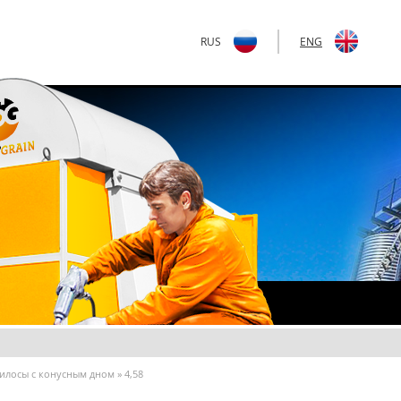
RUS
|
ENG
илосы с конусным дном
»
4,58