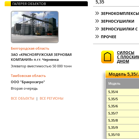
5,35
ГАЛЕРЕЯ ОБЪЕКТОВ
ЗЕРНОКОМПЛЕКСЫ 
ЗЕРНОСУШИЛКИ
ЗЕРНОСУШИЛКИ С 
ПРОЧЕЕ
Белгородская область
СИЛОСЫ
ЗАО «КРАСНОЯРУЖСКАЯ ЗЕРНОВАЯ
С ПЛОСКИ
КОМПАНИЯ» п.г.т. Чернянка
ДНОМ
Элеватор вместимостью 50 000 тонн
Модель 5,35/
Тамбовская область
ООО "Брахросагро"
Модель
Вторая очередь
5,35/4
ВСЕ ОБЪЕКТЫ
|
ВСЕ РЕГИОНЫ
5,35/5
5,35/6
5,35/7
5,35/8
5,35/9
5,35/10