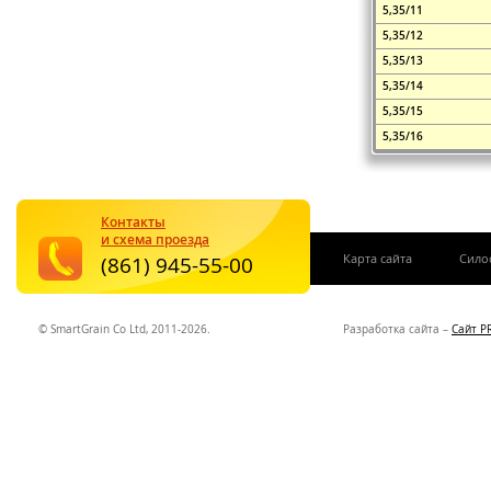
5,35/11
5,35/12
5,35/13
5,35/14
5,35/15
5,35/16
Контакты
и схема проезда
|
Карта сайта
Сило
(861) 945-55-00
© SmartGrain Co Ltd, 2011-2026.
Разработка сайта –
Сайт P