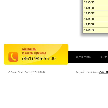
13,75/15
13,75/16
13,75/17
13,75/18
13,75/19
13,75/20
Контакты
и схема проезда
|
Карта сайта
Сило
(861) 945-55-00
© SmartGrain Co Ltd, 2011-2026.
Разработка сайта –
Сайт P