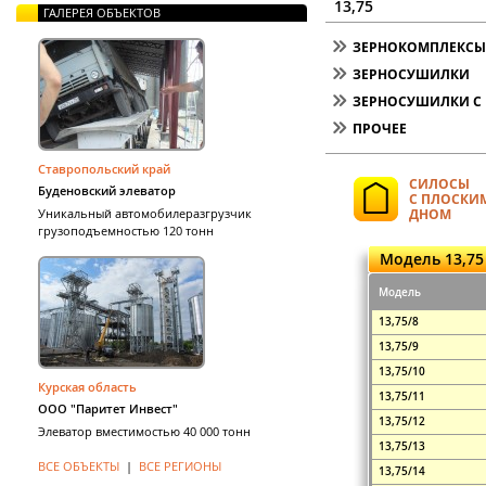
13,75
ГАЛЕРЕЯ ОБЪЕКТОВ
ЗЕРНОКОМПЛЕКСЫ 
ЗЕРНОСУШИЛКИ
ЗЕРНОСУШИЛКИ С 
ПРОЧЕЕ
Ставропольский край
СИЛОСЫ
Буденовский элеватор
С ПЛОСКИ
Уникальный автомобилеразгрузчик
ДНОМ
грузоподъемностью 120 тонн
Модель 13,75
Модель
13,75/8
13,75/9
13,75/10
Курская область
13,75/11
ООО "Паритет Инвест"
13,75/12
Элеватор вместимостью 40 000 тонн
13,75/13
ВСЕ ОБЪЕКТЫ
|
ВСЕ РЕГИОНЫ
13,75/14