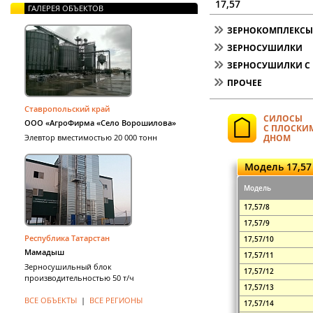
17,57
ГАЛЕРЕЯ ОБЪЕКТОВ
ЗЕРНОКОМПЛЕКСЫ 
ЗЕРНОСУШИЛКИ
ЗЕРНОСУШИЛКИ С 
ПРОЧЕЕ
Ставропольский край
СИЛОСЫ
ООО «АгроФирма «Село Ворошилова»
С ПЛОСКИ
Элевтор вместимостью 20 000 тонн
ДНОМ
Модель 17,57
Модель
17,57/8
17,57/9
Республика Татарстан
17,57/10
Мамадыш
17,57/11
Зерносушильный блок
17,57/12
производительностью 50 т/ч
17,57/13
ВСЕ ОБЪЕКТЫ
|
ВСЕ РЕГИОНЫ
17,57/14