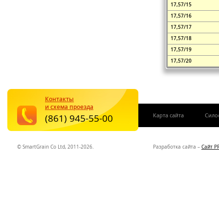
17,57/15
17,57/16
17,57/17
17,57/18
17,57/19
17,57/20
Контакты
и схема проезда
|
Карта сайта
Сило
(861) 945-55-00
© SmartGrain Co Ltd, 2011-2026.
Разработка сайта –
Сайт P