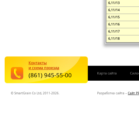
6,11/13
6,11/14
6,11/15
6,11/16
6,11/17
6,11/18
Контакты
и схема проезда
|
Карта сайта
Сило
(861) 945-55-00
© SmartGrain Co Ltd, 2011-2026.
Разработка сайта –
Сайт P