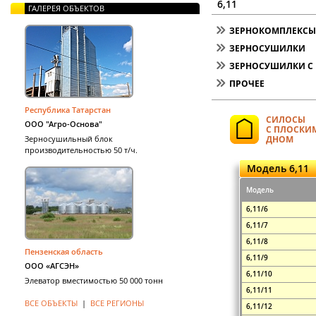
6,11
ГАЛЕРЕЯ ОБЪЕКТОВ
ЗЕРНОКОМПЛЕКСЫ 
ЗЕРНОСУШИЛКИ
ЗЕРНОСУШИЛКИ С 
ПРОЧЕЕ
Республика Татарстан
СИЛОСЫ
ООО "Агро-Основа"
С ПЛОСКИ
Зерносушильный блок
ДНОМ
производительностью 50 т/ч.
Модель 6,11
Модель
6,11/6
6,11/7
6,11/8
Пензенская область
6,11/9
ООО «АГСЭН»
6,11/10
Элеватор вместимостью 50 000 тонн
6,11/11
ВСЕ ОБЪЕКТЫ
|
ВСЕ РЕГИОНЫ
6,11/12