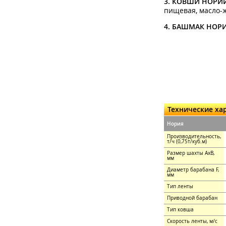
3. КОВШИ НОРИ
пищевая, масло-ж
4. БАШМАК НОР
Технические ха
Нория
Производительность,
т/ч (0,75т/куб.м)
Размер шахты АхВ,
мм
Диаметр барабана F,
мм
Тип ленты
Приводной барабан
Тип ковша
Скорость ленты, м/с