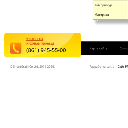
Тип привода
Материал
Контакты
и схема проезда
|
Карта сайта
Сило
(861) 945-55-00
© SmartGrain Co Ltd, 2011-2026.
Разработка сайта –
Сайт P