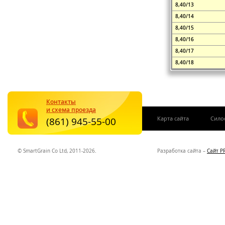
8,40/13
8,40/14
8,40/15
8,40/16
8,40/17
8,40/18
Контакты
и схема проезда
|
Карта сайта
Сило
(861) 945-55-00
© SmartGrain Co Ltd, 2011-2026.
Разработка сайта –
Сайт P